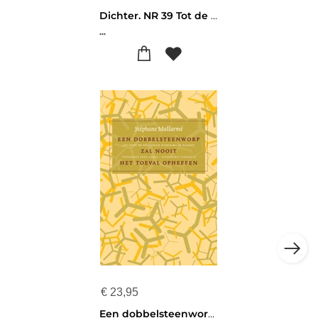
Dichter. NR 39 Tot de maan
...
€
23,95
Een dobbelsteenworp zal nooit het toeval opheffen