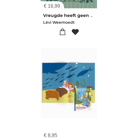
€
16,99
Vreugde heeft geen vat op mij
Lévi Weemoedt
€
8,95