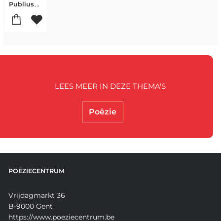
Publius Ovidius Naso
LEES MEER IN DEZE THEMA'S
Poëzie
POËZIECENTRUM
Vrijdagmarkt 36
B-9000 Gent
https://www.poeziecentrum.be