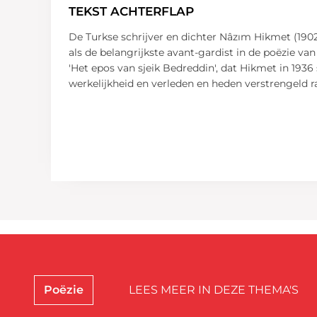
TEKST ACHTERFLAP
De Turkse schrijver en dichter Nâzım Hikmet (1902
als de belangrijkste avant-gardist in de poëzie van
'Het epos van sjeik Bedreddin', dat Hikmet in 193
werkelijkheid en verleden en heden verstrengeld ra
Poëzie
LEES MEER IN DEZE THEMA'S