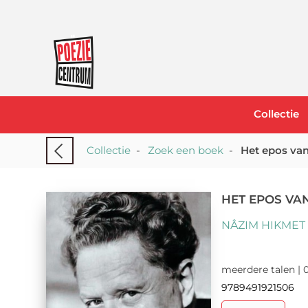
Collectie
Collectie
-
Zoek een boek
-
Het epos van
HET EPOS VA
NÂZIM HIKMET
meerdere talen | 0
9789491921506