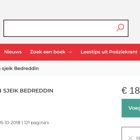
Nieuws
Zoek een boek
Leestips uit Poëziekrant
 sjeik Bedreddin
€
18
N SJEIK BEDREDDIN
Voeg
5-10-2018 | 121 pagina's
Ni