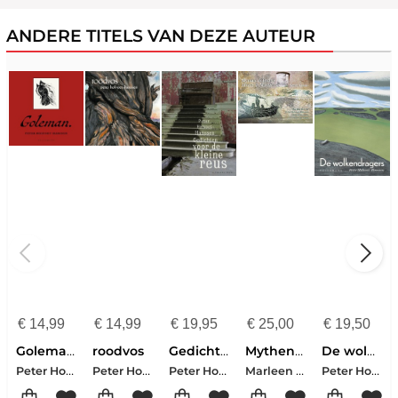
ANDERE TITELS VAN DEZE AUTEUR
€
14,99
€
14,99
€
19,95
€
25,00
€
19,50
Goleman.
roodvos
Gedichten voor de kleine reus
Mythen & tekens
De wolkendragers
Peter Holvoet-Hanssen
Peter Holvoet-Hanssen
Peter Holvoet-Hanssen
Marleen De Crée-Peter Holvoet-Hanssen-Willem Persoon-Lies Van Gasse
Peter Holvoet-Hanssen