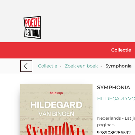
Collectie
Collectie
-
Zoek een boek
-
Symphonia
SYMPHONIA
HILDEGARD V
Nederlands - Latij
pagina's
9789085286592