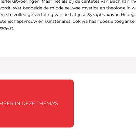
lerlei uitvoeringen. Maar net als bij de cantates van Bach kan m
ordt. Wat bedoelde de middeleeuwse mystica en theologe in we
erste volledige vertaling van de Latijnse
Symphonia
van Hildega
, wetenschapsvrouw en kunstenares, ook via haar poëzie toeganke
sayist.
MEER IN DEZE THEMA'S