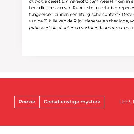
armonie celestium revelationum
weerklinken in al
benedictinessen van Rupertsberg echt begrepen w
fungeerden binnen een liturgische context? Deze e
van de ‘Sibille van de Rijn’, zieneres en theologe
publiceert als dichter en vertaler, bloemlezer en es
Poëzie
Godsdienstige mystiek
LEES 