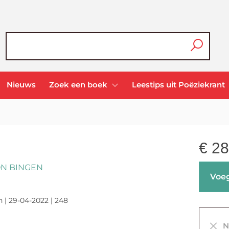
Nieuws
Zoek een boek
Leestips uit Poëziekrant
€
28
ON BINGEN
Voeg
n | 29-04-2022 | 248
Ni