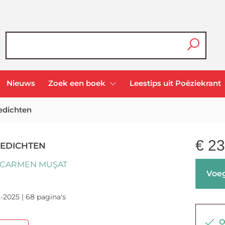
Nieuws
Zoek een boek
Leestips uit Poëziekrant
edichten
€
23
EDICHTEN
-CARMEN MUŞAT
Voeg
-2025 | 68 pagina's
Op