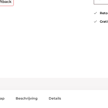
ftback
Retou
Gratis
lap
Beschrijving
Details