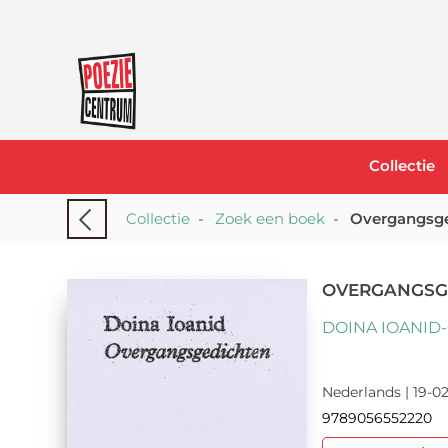
Collectie
Collectie
-
Zoek een boek
-
Overgangsg
OVERGANGSG
DOINA IOANID
Nederlands | 19-02
9789056552220