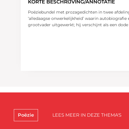
KORTE BESCHRIJVING/ANNOTATIE
Poëziebundel met prozagedichten in twee afdelinge
‘alledaagse onwerkelijkheid’ waarin autobiografi
grootvader uitgewerkt; hij verschijnt als een dode
Poëzie
LEES MEER IN DEZE THEMA'S