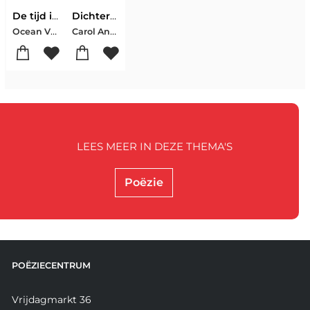
De tijd is een moeder
Dichterbijen / Poet bees
Ocean Vuong
Carol Ann Duffy
LEES MEER IN DEZE THEMA'S
Poëzie
POËZIECENTRUM
Vrijdagmarkt 36