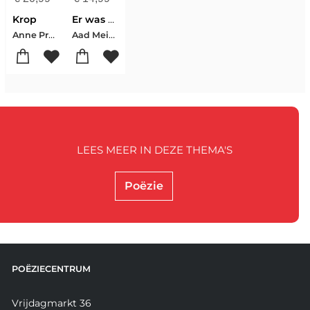
Krop
Er was eens een hond die zat op z’n kont
Anne Provoost
Aad Meinderts-Anne Provoost-Babs Gons-Bette Westera-Bibi Dumon Tak-Edward van de Vendel-Erik van Os-Elle van Lieshout-Ingmar Heytze-Joke van Leeuwen-Kees de Boer-Koos Meinderts-Ludwig Volbeda-Mary Heylema-Maud Vanhauwaert-Milouska Meulens-Pim Lammers-Rian Visser-Sjoerd Kuyper-Tjitske Jansen
LEES MEER IN DEZE THEMA'S
Poëzie
POËZIECENTRUM
Vrijdagmarkt 36