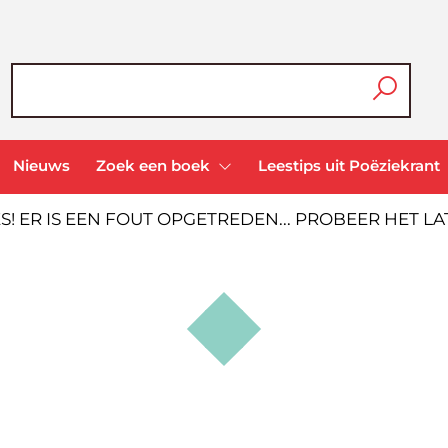
Nieuws
Zoek een boek
Leestips uit Poëziekrant
S! ER IS EEN FOUT OPGETREDEN... PROBEER HET L