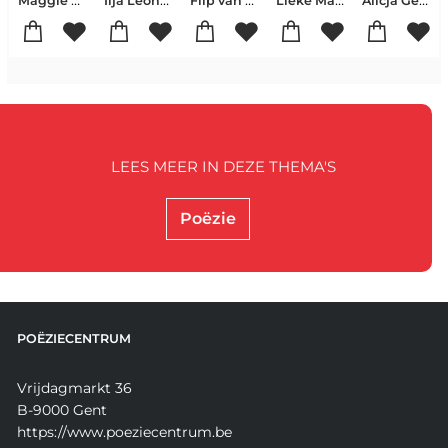
Maggie Haberman-Jonathan Swan
Ilja Leonard Pfeijffer
Flip van Doorn
Lieke Marsman
Alicja Gescinska
LEES MEER IN DEZE THEMA'S
Poëzie
POËZIECENTRUM
Vrijdagmarkt 36
B-9000 Gent
https://www.poeziecentrum.be