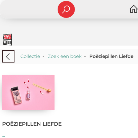
Collectie
-
Zoek een boek
-
Poëziepillen Liefde
POËZIEPILLEN LIEFDE
...