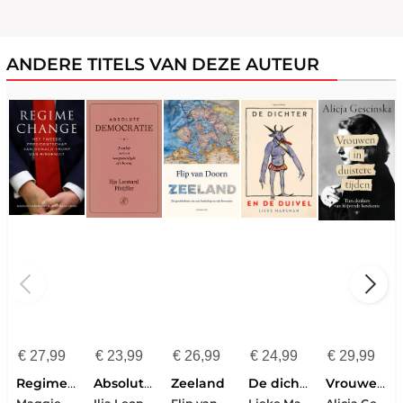
ANDERE TITELS VAN DEZE AUTEUR
€
27,99
€
23,99
€
26,99
€
24,99
€
29,99
Regime change
Absolute democratie
Zeeland
De dichter en de duivel
Vrouwen in duistere tijden