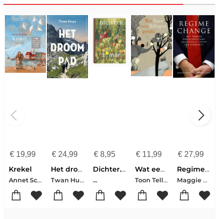
€
19,99
€
24,99
€
8,95
€
11,99
€
27,99
Krekel
Het droompad
Dichter. NR 40 Zomer
Wat een geluk!
Regime change
Annet Schaap
Twan Huys
Toon Tellegen
Maggie Haberman-Jonathan Swan
...