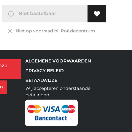
Niet bestelbaar
Niet op voorraad bij Poëziecentrum
ALGEMENE VOORWAARDEN
nze
PRIVACY BELEID
BETAALWIJZE
en
Wij accepteren onderstaande
betalingen