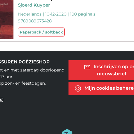
Sjoerd Kuyper
Nederlands | 10-12-2020 | 108 pagina's
9789089673428
Paperback / softback
GSUREN POËZIESHOP
Inschrijven op o
ot en met zaterdag doorlopend
nieuwsbrief
 17 uur
op zon- en feestdagen.
Mijn cookies beher