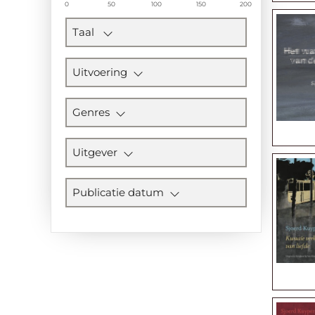
0
50
100
150
200
Taal
Uitvoering
Genres
Uitgever
Publicatie datum