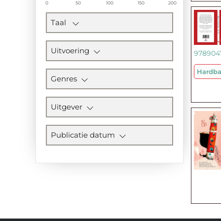
0
50
100
150
200
Taal
Uitvoering
978904
Hardb
Genres
Uitgever
Publicatie datum