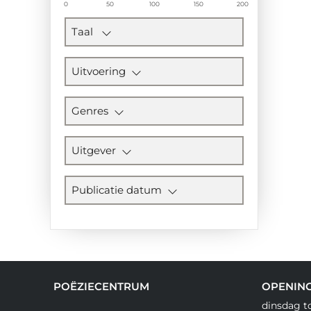
0
50
100
150
200
Taal
Uitvoering
Genres
Uitgever
Publicatie datum
POËZIECENTRUM
OPENIN
dinsdag t