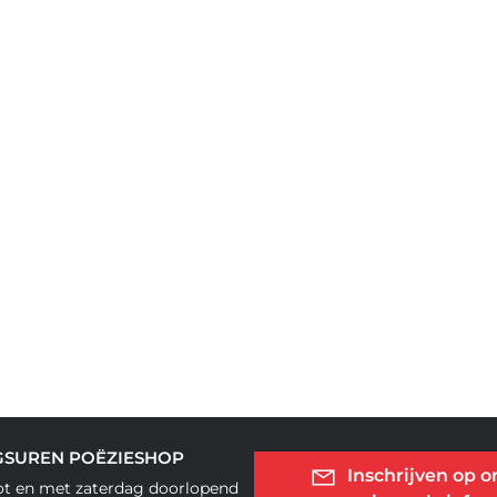
GSUREN POËZIESHOP
Inschrijven op o
ot en met zaterdag doorlopend