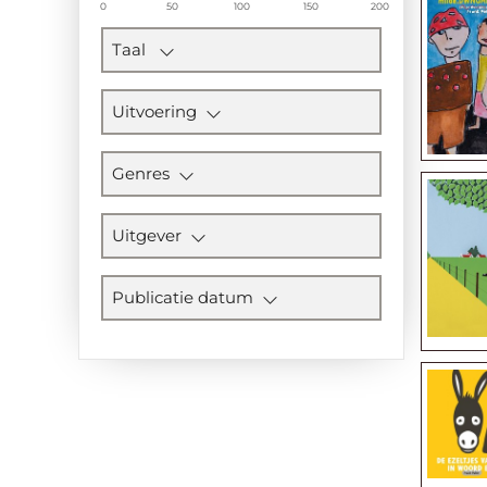
0
50
100
150
200
Taal
Uitvoering
Genres
Uitgever
Publicatie datum